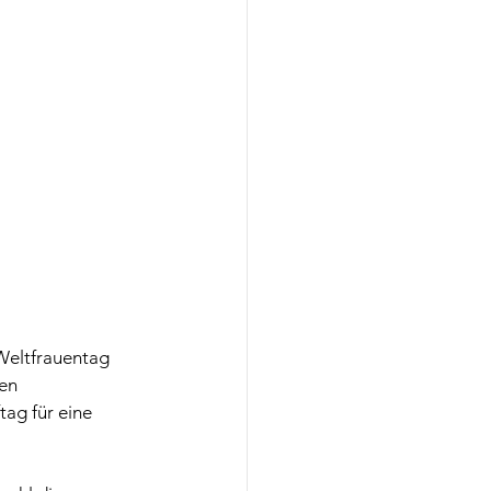
Weltfrauentag 
en 
ag für eine 