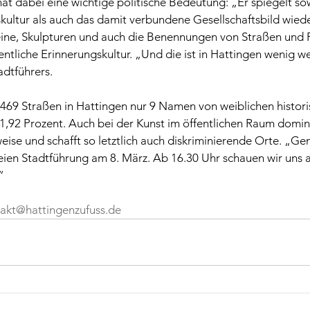
at dabei eine wichtige politische Bedeutung: „Er spiegelt so
kultur als auch das damit verbundene Gesellschaftsbild wieder
ne, Skulpturen und auch die Benennungen von Straßen und P
ntliche Erinnerungskultur. „Und die ist in Hattingen wenig we
adtführers.
 469 Straßen in Hattingen nur 9 Namen von weiblichen histor
1,92 Prozent. Auch bei der Kunst im öffentlichen Raum domini
weise und schafft so letztlich auch diskriminierende Orte. „G
eien Stadtführung am 8. März. Ab 16.30 Uhr schauen wir uns a
“
akt@hattingenzufuss.de