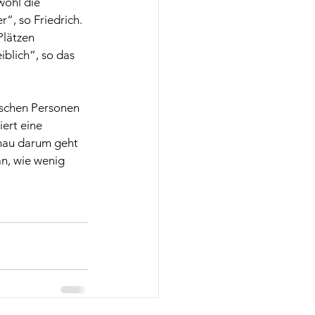
wohl die 
“, so Friedrich. 
lätzen 
iblich“, so das 
ischen Personen 
ert eine 
enau darum geht 
n, wie wenig 