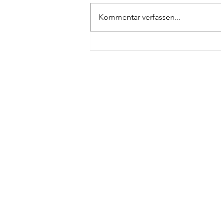
Kommentar verfassen...
Weltgästeführertag: 3
Führungen im Februar
2024
NAC
STA
HATTINGEN
FÜ
NEU ENTDECKEN
WI
AK