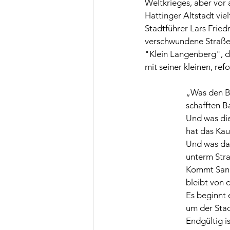
Weltkrieges, aber vor
Hattinger Altstadt vi
Stadtführer Lars Fried
verschwundene Straßen,
"Klein Langenberg", d
mit seiner kleinen, ref
„Was den B
schafften B
Und was die
hat das Kau
Und was dan
unterm Str
Kommt Sani
bleibt von d
Es beginnt 
um der Stad
Endgültig i