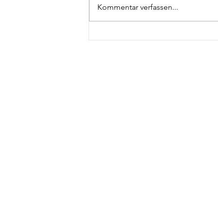
Kommentar verfassen...
Öffentliche Führungen
im 4. Quartal 2023
NAC
STA
HATTINGEN
FÜ
NEU ENTDECKEN
WI
AK