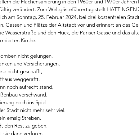
 allem die Flächensanierung in den 1960er und 1970er Jahren 
elfältig verändert. Zum Weltgästeführertag stellt HATTINGEN
rich am Sonntag, 25. Februar 2024, bei drei kostenfreien Stad
 Gassen und Plätze der Altstadt vor und erinnert an das Ger
ie Wasserstraße und den Huck, die Pariser Gasse und das alt
ormierten Kirche.
omben nicht gelungen,
anken und Versicherungen.
se nicht geschafft,
fhaus weggerafft.
n noch aufrecht stand,
aßenbau verschwand.
erung noch ins Spiel
er Stadt nicht mehr sehr viel.
ein emsig Streben, 
t den Rest zu geben.
st sie dann verloren