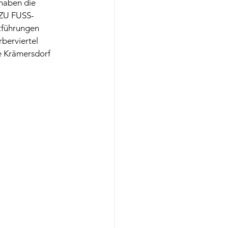
haben die 
 ZU FUSS-
tführungen 
berviertel 
e Krämersdorf 