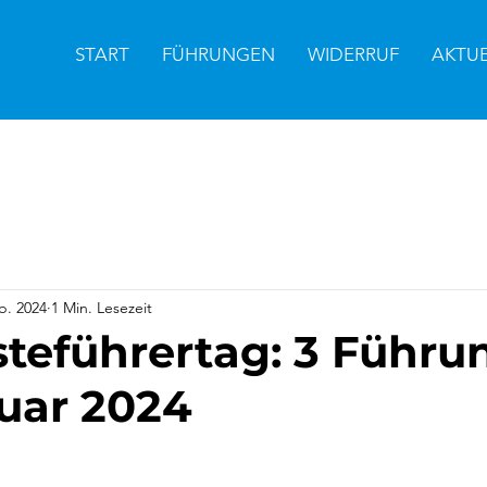
START
FÜHRUNGEN
WIDERRUF
AKTU
b. 2024
1 Min. Lesezeit
teführertag: 3 Führu
uar 2024