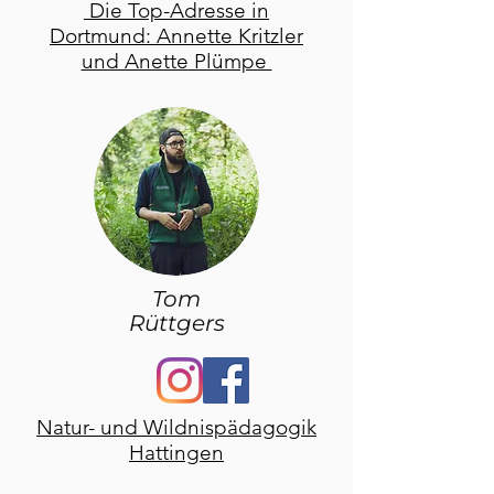
Die Top-Adresse in
KaffeeKn
Dortmund: Annette Kritzler
eipeBar
und Anette Plümpe
Kneipe, Bar und Café am
romantischen Kirchplatz in der
Hattinger Altstadt
Tom
Rüttgers
Natur- und Wildnispädagogik
Hattingen