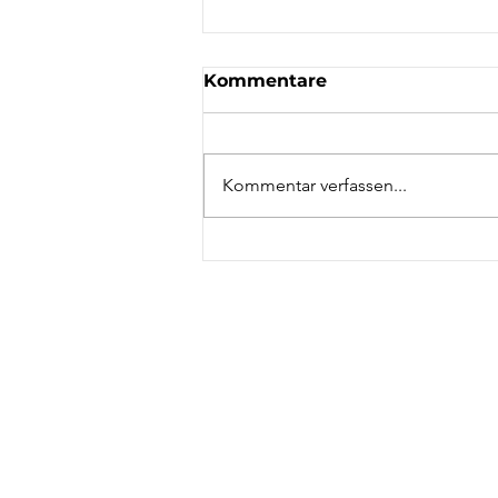
Kommentare
Kommentar verfassen...
Kranke Zeiten - Pest,
Pocken und Corona
NAC
STA