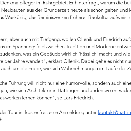
 Denkmalpfleger im Ruhrgebiet. Er hinterfragt, warum die bei 
n Neubauten aus der Gründerzeit heute als schön gelten und l
us Waskönig, das Reminiszenzen früherer Baukultur aufweist
n, aber auch mit Tiefgang, wollen Ollenik und Friedrich aufz
ens im Spannungsfeld zwischen Tradition und Moderne entwick
udenken, was ein Gebäude wirklich 'hässlich' macht und wie s
fe der Jahre wandelt", erklärt Ollenik. Dabei gehe es nicht nu
auch um die Frage, wie sich Wahrnehmungen im Laufe der Ze
he Führung will nicht nur eine humorvolle, sondern auch ein
n, wie sich Architektur in Hattingen und anderswo entwickel
auwerken lernen können", so Lars Friedrich.
der Tour ist kostenfrei, eine Anmeldung unter 
kontakt@hattin
h.