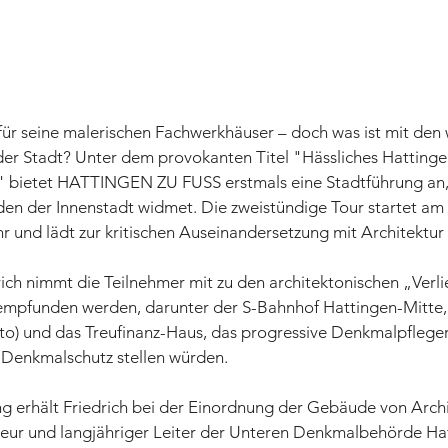
für seine malerischen Fachwerkhäuser – doch was ist mit den
er Stadt? Unter dem provokanten Titel "Hässliches Hatting
rt" bietet HATTINGEN ZU FUSS erstmals eine Stadtführung an, 
en der Innenstadt widmet. Die zweistündige Tour startet am 
r und lädt zur kritischen Auseinandersetzung mit Architektur 
rich nimmt die Teilnehmer mit zu den architektonischen „Verli
iv empfunden werden, darunter der S-Bahnhof Hattingen-Mitte
o) und das Treufinanz-Haus, das progressive Denkmalpfleger 
r Denkmalschutz stellen würden.
ng erhält Friedrich bei der Einordnung der Gebäude von Archi
ieur und langjähriger Leiter der Unteren Denkmalbehörde Ha