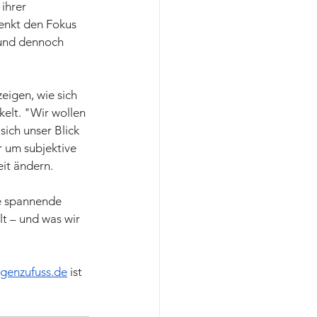
ihrer 
enkt den Fokus 
 und dennoch 
eigen, wie sich 
elt. "Wir wollen 
ich unser Blick 
r um subjektive 
it ändern.
e spannende 
t – und was wir 
genzufuss.de
 ist 