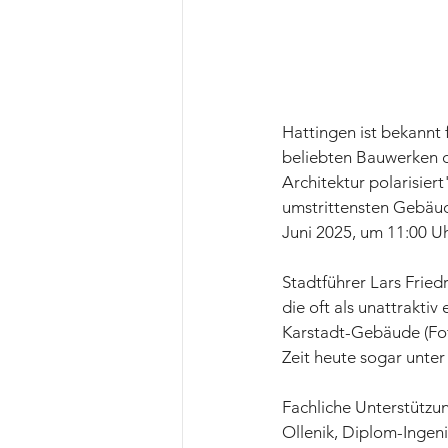
Hattingen ist bekannt 
beliebten Bauwerken d
Architektur polarisie
umstrittensten Gebäud
Juni 2025, um 11:00 Uh
Stadtführer Lars Fried
die oft als unattrakt
Karstadt-Gebäude (Fot
Zeit heute sogar unte
Fachliche Unterstützu
Ollenik, Diplom-Ingen