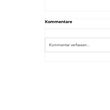
Kommentare
Kommentar verfassen...
Führung zeigt koloniale
Spuren in Hattingen
NAC