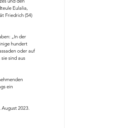
zes und den 
eule Eulalia, 
t Friedrich (54) 
ben: „In der 
inige hundert 
Fassaden oder auf 
sie sind aus 
lnehmenden  
gs ein 
. August 2023. 