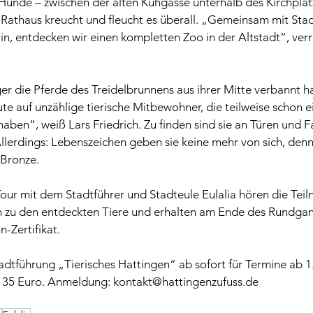
Hunde – zwischen der alten Kuhgasse unterhalb des Kirchplat
Rathaus kreucht und fleucht es überall. „Gemeinsam mit Stadt
n, entdecken wir einen kompletten Zoo in der Altstadt“, verrä
r die Pferde des Treidelbrunnens aus ihrer Mitte verbannt ha
ute auf unzählige tierische Mitbewohner, die teilweise schon e
aben“, weiß Lars Friedrich. Zu finden sind sie an Türen und 
erdings: Lebenszeichen geben sie keine mehr von sich, denn 
 Bronze.
Tour mit dem Stadtführer und Stadteule Eulalia hören die Tei
n zu den entdeckten Tiere und erhalten am Ende des Rundgan
-Zertifikat.
tadtführung „Tierisches Hattingen“ ab sofort für Termine ab 1
: 35 Euro. Anmeldung: kontakt@hattingenzufuss.de