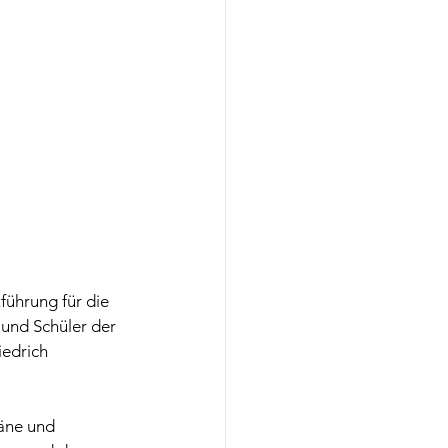
ührung für die 
und Schüler der 
iedrich 
äne und 