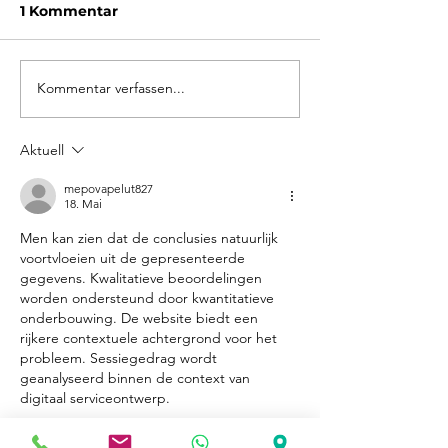
1 Kommentar
Kommentar verfassen...
Barrierefreie Führung:
Öffentliche
Weitere DGS-Tour
Führungen: Al
Termine für 2
Aktuell
mepovapelut827
18. Mai
Men kan zien dat de conclusies natuurlijk 
voortvloeien uit de gepresenteerde 
gegevens. Kwalitatieve beoordelingen 
worden ondersteund door kwantitatieve 
onderbouwing. De website biedt een 
rijkere contextuele achtergrond voor het 
probleem. Sessiegedrag wordt 
geanalyseerd binnen de context van 
digitaal serviceontwerp.