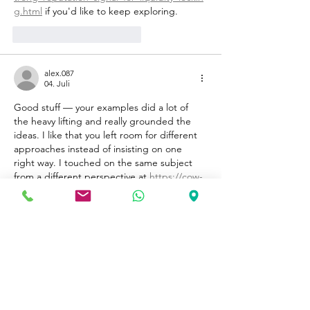
g.html
 if you'd like to keep exploring.
Gefällt mir
Antworten
alex.087
04. Juli
Good stuff — your examples did a lot of 
the heavy lifting and really grounded the 
ideas. I like that you left room for different 
approaches instead of insisting on one 
right way. I touched on the same subject 
from a different perspective at 
https://cow-
swaps.net/
 a little while back.
Gefällt mir
Antworten
pat39578
02. Juli
Solid write-up; you covered the important 
angles without ever getting lost in the 