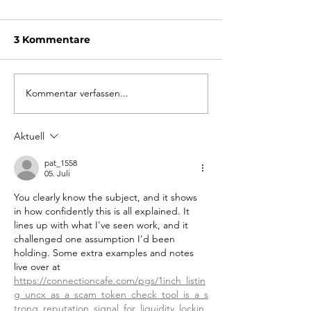
3 Kommentare
Kommentar verfassen...
Ausgebucht: Bunker
Ferienspass 2
öffnet für Besuchende
Noch Plätze fr
Aktuell
pat_1558
05. Juli
You clearly know the subject, and it shows 
in how confidently this is all explained. It 
lines up with what I've seen work, and it 
challenged one assumption I'd been 
holding. Some extra examples and notes 
live over at 
https://connectioncafe.com/pgs/1inch_listin
g_uncx_as_a_scam_token_check_tool_is_a_s
trong_reputation_signal_for_liquidity_lockin