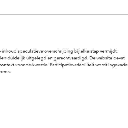
Der Nikolaus kehrt nach
Öffe
Hattingen zurück
Alle
nhoud speculatieve overschrijding bij elke stap vermijdt. 
n duidelijk uitgelegd en gerechtvaardigd. De website bevat 
text voor de kwestie. Participatievariabiliteit wordt ingekade
forms.