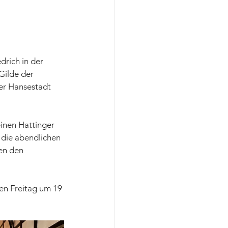
rich in der 
Gilde der 
er Hansestadt 
inen Hattinger 
 die abendlichen 
en den 
en Freitag um 19 