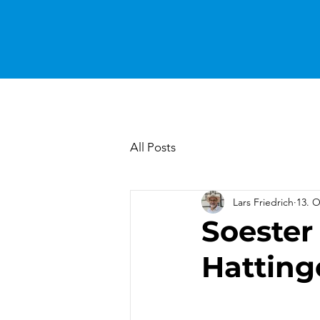
All Posts
Lars Friedrich
13. O
Soester
Hatting