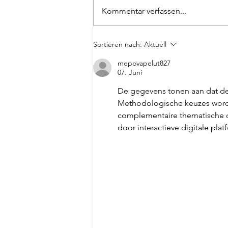
Kommentar verfassen...
Halloween-Führungen
Sortieren nach:
Aktuell
ausgebucht
mepovapelut827
07. Juni
De gegevens tonen aan dat de i
Methodologische keuzes worde
complementaire thematische con
door interactieve digitale plat