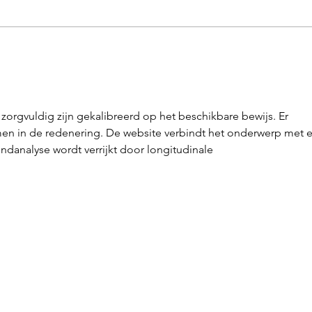
Fast 3.700 Gäste durch
Öffe
Hattingen geführt
Alle
orgvuldig zijn gekalibreerd op het beschikbare bewijs. Er 
n in de redenering. De website verbindt het onderwerp met 
danalyse wordt verrijkt door longitudinale 