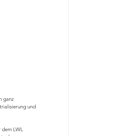
m ganz 
rialisierung und 
or dem LWL 