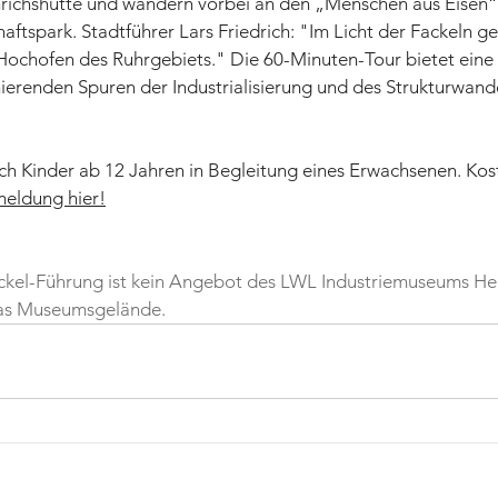
ichshütte und wandern vorbei an den „Menschen aus Eisen“ 
tspark. Stadtführer Lars Friedrich: "Im Licht der Fackeln ge
n Hochofen des Ruhrgebiets." Die 60-Minuten-Tour bietet ein
nierenden Spuren der Industrialisierung und des Strukturwande
h Kinder ab 12 Jahren in Begleitung eines Erwachsenen. Kost
eldung hier!
ckel-Führung ist kein Angebot des LWL Industriemuseums He
 das Museumsgelände.