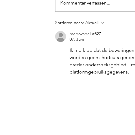
Kommentar verfassen...
Auch 2025 wird
Sortieren nach:
Aktuell
gemeinsam gewandert
mepovapelut827
07. Juni
Ik merk op dat de beweringen z
worden geen shortcuts genome
breder onderzoeksgebied. Tren
platformgebruiksgegevens.