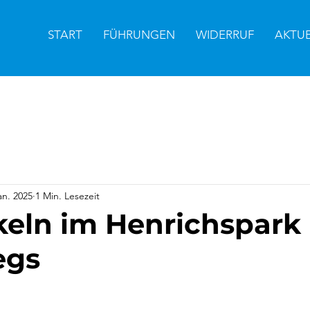
START
FÜHRUNGEN
WIDERRUF
AKTU
an. 2025
1 Min. Lesezeit
keln im Henrichspark
egs