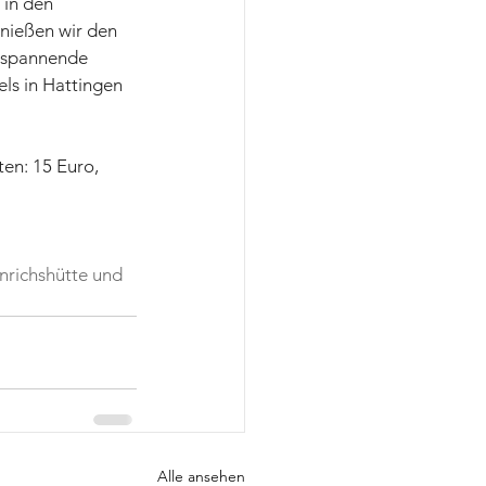
in den 
nießen wir den 
e spannende 
ls in Hattingen 
en: 15 Euro, 
nrichshütte und 
Alle ansehen