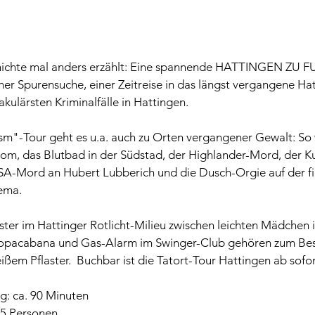
hichte mal anders erzählt: Eine spannende HATTINGEN ZU F
cher Spurensuche, einer Zeitreise in das längst vergangene Ha
kulärsten Kriminalfälle in Hattingen.  
ism"-Tour geht es u.a. auch zu Orten vergangener Gewalt: So
tom, das Blutbad in der Südstad, der Highlander-Mord, der K
SA-Mord an Hubert Lubberich und die Dusch-Orgie auf der fi
ma.  
ter im Hattinger Rotlicht-Milieu zwischen leichten Mädchen 
Copacabana und Gas-Alarm im Swinger-Club gehören zum Best
ßem Pflaster.  Buchbar ist die Tatort-Tour Hattingen ab sofor
g: ca. 90 Minuten 
5 Personen  