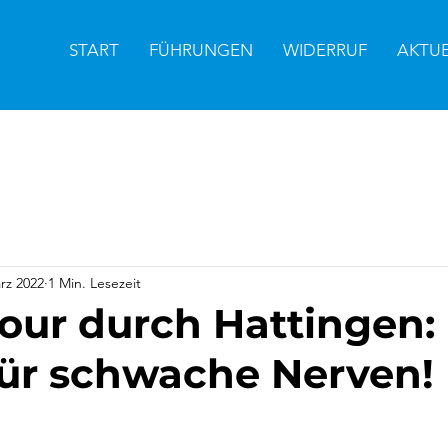
START
FÜHRUNGEN
WIDERRUF
AKTU
rz 2022
1 Min. Lesezeit
Tour durch Hattingen:
für schwache Nerven!