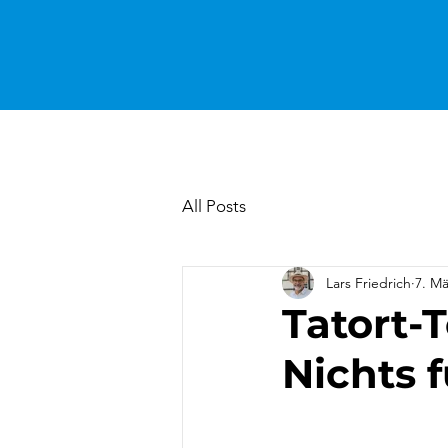
All Posts
Lars Friedrich
7. Mä
Tatort-
Nichts 