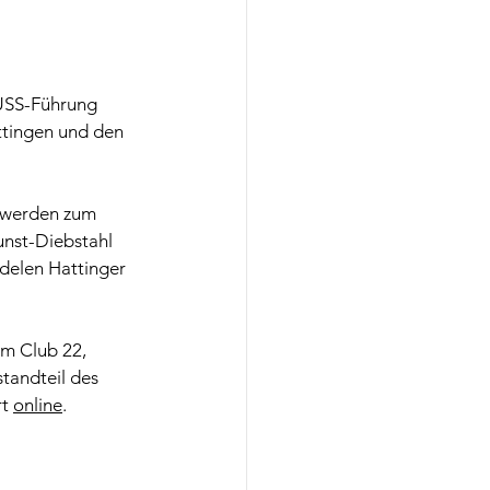
USS-Führung 
ttingen und den 
 werden zum 
unst-Diebstahl 
delen Hattinger 
im Club 22, 
andteil des 
t 
online
.