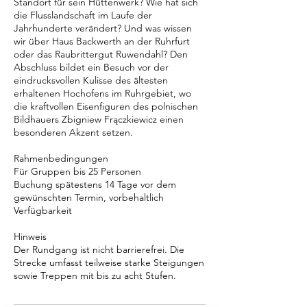
Standort für sein Hüttenwerk? Wie hat sich
die Flusslandschaft im Laufe der
Jahrhunderte verändert? Und was wissen
wir über Haus Backwerth an der Ruhrfurt
oder das Raubrittergut Ruwendahl? Den
Abschluss bildet ein Besuch vor der
eindrucksvollen Kulisse des ältesten
erhaltenen Hochofens im Ruhrgebiet, wo
die kraftvollen Eisenfiguren des polnischen
Bildhauers Zbigniew Frączkiewicz einen
besonderen Akzent setzen.
Rahmenbedingungen
Für Gruppen bis 25 Personen
Buchung spätestens 14 Tage vor dem
gewünschten Termin, vorbehaltlich
Verfügbarkeit
Hinweis
Der Rundgang ist nicht barrierefrei. Die
Strecke umfasst teilweise starke Steigungen
sowie Treppen mit bis zu acht Stufen.