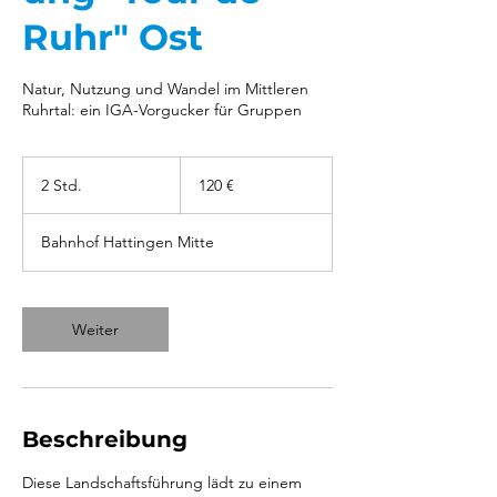
Ruhr" Ost
Natur, Nutzung und Wandel im Mittleren
Ruhrtal: ein IGA-Vorgucker für Gruppen
120
Euro
2 Std.
2
120 €
S
t
Bahnhof Hattingen Mitte
d
.
Weiter
Beschreibung
Diese Landschaftsführung lädt zu einem