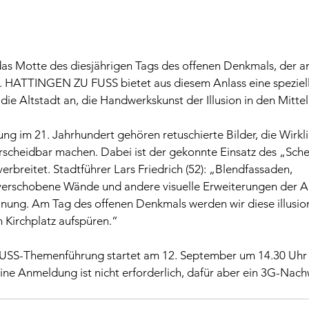
das Motte des diesjährigen Tags des offenen Denkmals, der a
t. HATTINGEN ZU FUSS bietet aus diesem Anlass eine speziell
e Altstadt an, die Handwerkskunst der Illusion in den Mittelp
rung im 21. Jahrhundert gehören retuschierte Bilder, die Wirkli
rscheidbar machen. Dabei ist der gekonnte Einsatz des „Schei
erbreitet. Stadtführer Lars Friedrich (52): „Blendfassaden, 
verschobene Wände und andere 
visuelle Erweiterungen der A
nung. Am Tag des offenen Denkmals werden wir diese illusion
 Kirchplatz aufspüren.“
S-Themenführung startet am 12. September um 14.30 Uhr 
ne Anmeldung ist nicht erforderlich, dafür aber ein 3G-Nachw