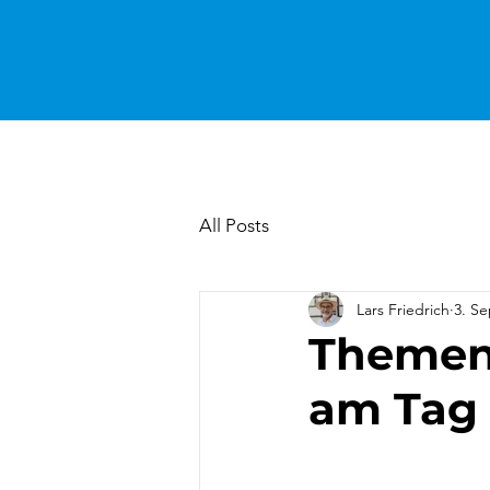
All Posts
Lars Friedrich
3. Se
Themenf
am Tag 