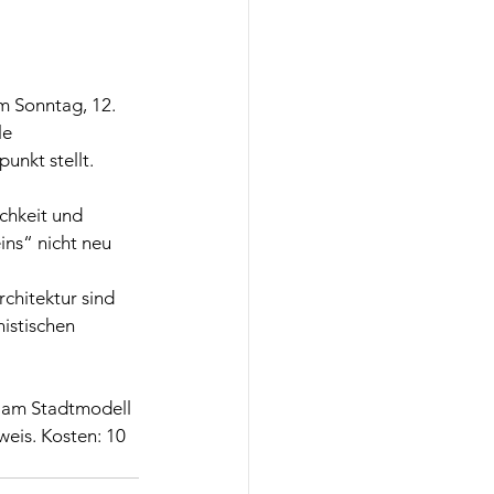
m Sonntag, 12. 
e 
unkt stellt.
chkeit und 
ns“ nicht neu 
rchitektur
 sind 
istischen 
am Stadtmodell 
eis. Kosten: 10 