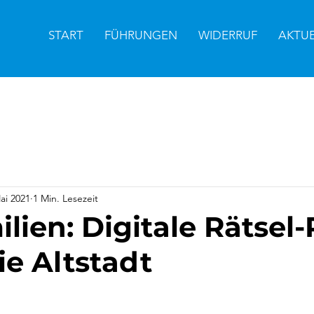
START
FÜHRUNGEN
WIDERRUF
AKTU
ai 2021
1 Min. Lesezeit
lien: Digitale Rätsel-
ie Altstadt