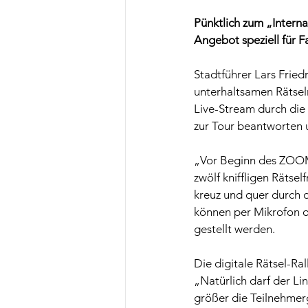
Pünktlich zum „Intern
Angebot speziell für Fa
Stadtführer Lars Fried
unterhaltsamen Rätsel
Live-Stream durch die
zur Tour beantworten u
„Vor Beginn des ZOOM-
zwölf kniffligen Rätsel
kreuz und quer durch d
können per Mikrofon o
gestellt werden. 
Die digitale Rätsel-Ral
„Natürlich darf der L
größer die Teilnehmerg