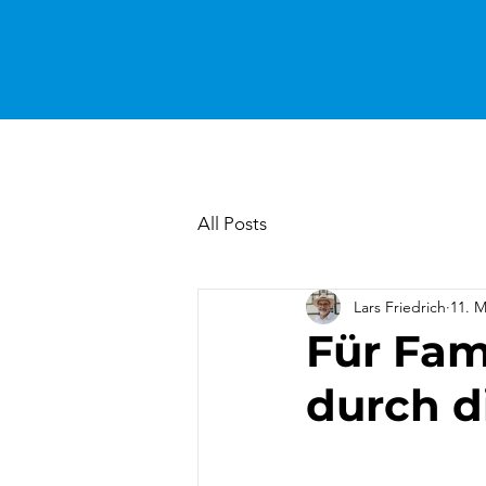
All Posts
Lars Friedrich
11. M
Für Fami
durch d