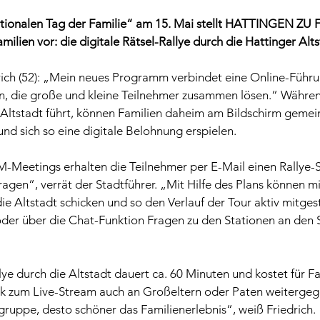
ationalen Tag der Familie“ am 15. Mai stellt HATTINGEN ZU F
milien vor: die digitale Rätsel-Rallye durch die Hattinger Alts
rich (52): „Mein neues Programm verbindet eine Online-Führu
n, die große und kleine Teilnehmer zusammen lösen.“ Während
 Altstadt führt, können Familien daheim am Bildschirm gemei
nd sich so eine digitale Belohnung erspielen. 
Meetings erhalten die Teilnehmer per E-Mail einen Rallye-S
fragen“, verrät der Stadtführer. „Mit Hilfe des Plans können m
ie Altstadt schicken und so den Verlauf der Tour aktiv mitge
der über die Chat-Funktion Fragen zu den Stationen an den S
lye durch die Altstadt dauert ca. 60 Minuten und kostet für Fa
ink zum Live-Stream auch an Großeltern oder Paten weiterge
ruppe, desto schöner das Familienerlebnis“, weiß Friedrich. 