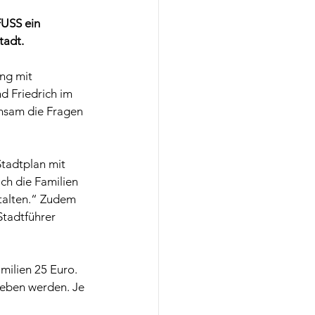
USS ein 
tadt. 
ng mit 
 Friedrich im 
nsam die Fragen 
tadtplan mit 
ich die Familien 
stalten.“ Zudem 
tadtführer 
milien 25 Euro. 
geben werden. Je 
 